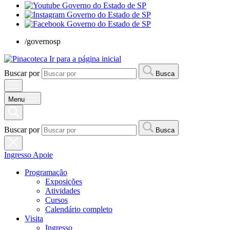
/governosp
Ir para a página inicial
Buscar por
Busca
Menu
Buscar por
Busca
Ingresso
Apoie
Programação
Exposições
Atividades
Cursos
Calendário completo
Visita
Ingresso