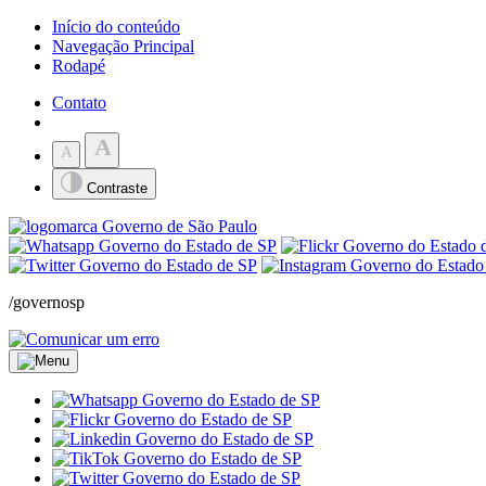
Início do conteúdo
Navegação Principal
Rodapé
Contato
A
A
Contraste
/governosp