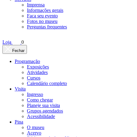
Imprensa
Informações gerais
Faça seu evento
Fotos no museu
Perguntas frequentes
Loja
0
Fechar
Programação
Exposições
Atividades
Cursos
Calendário completo
Visita
Ingresso
Como chegar
Planeje sua visita
Grupos agendados
Acessibilidade
Pina
O museu
Acervo