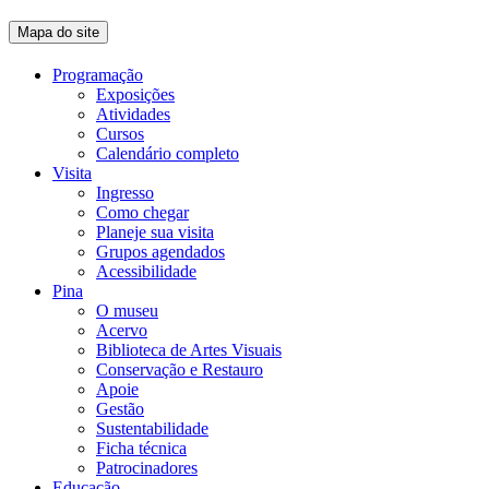
Mapa do site
Programação
Exposições
Atividades
Cursos
Calendário completo
Visita
Ingresso
Como chegar
Planeje sua visita
Grupos agendados
Acessibilidade
Pina
O museu
Acervo
Biblioteca de Artes Visuais
Conservação e Restauro
Apoie
Gestão
Sustentabilidade
Ficha técnica
Patrocinadores
Educação