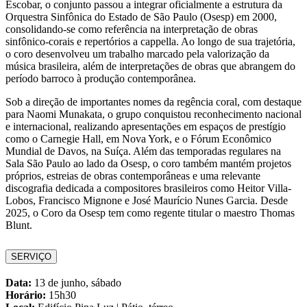
Escobar, o conjunto passou a integrar oficialmente a estrutura da
Orquestra Sinfônica do Estado de São Paulo (Osesp) em 2000,
consolidando-se como referência na interpretação de obras
sinfônico-corais e repertórios a cappella. Ao longo de sua trajetória,
o coro desenvolveu um trabalho marcado pela valorização da
música brasileira, além de interpretações de obras que abrangem do
período barroco à produção contemporânea.
Sob a direção de importantes nomes da regência coral, com destaque
para Naomi Munakata, o grupo conquistou reconhecimento nacional
e internacional, realizando apresentações em espaços de prestígio
como o Carnegie Hall, em Nova York, e o Fórum Econômico
Mundial de Davos, na Suíça. Além das temporadas regulares na
Sala São Paulo ao lado da Osesp, o coro também mantém projetos
próprios, estreias de obras contemporâneas e uma relevante
discografia dedicada a compositores brasileiros como Heitor Villa-
Lobos, Francisco Mignone e José Maurício Nunes Garcia. Desde
2025, o Coro da Osesp tem como regente titular o maestro Thomas
Blunt.
SERVIÇO
Data:
13 de junho, sábado
Horário:
15h30