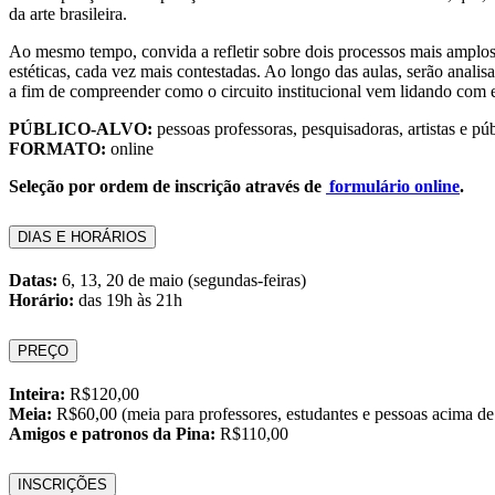
da arte brasileira.
Ao mesmo tempo, convida a refletir sobre dois processos mais amplos do
estéticas, cada vez mais contestadas. Ao longo das aulas, serão ana
a fim de compreender como o circuito institucional vem lidando com
PÚBLICO-ALVO:
pessoas professoras, pesquisadoras, artistas e púb
FORMATO:
online
Seleção por ordem de inscrição através de
formulário online
.
DIAS E HORÁRIOS
Datas:
6, 13, 20 de maio (segundas-feiras)
Horário:
das 19h às 21h
PREÇO
Inteira:
R$120,00
Meia:
R$60,00 (meia para professores, estudantes e pessoas acima de
Amigos e patronos da Pina:
R$110,00
INSCRIÇÕES