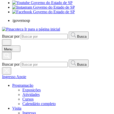
/governosp
Ir para a página inicial
Buscar por
Busca
Menu
Buscar por
Busca
Ingresso
Apoie
Programação
Exposições
Atividades
Cursos
Calendário completo
Visita
Ingresso