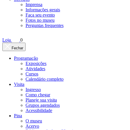
Imprensa
Informações gerais
Faça seu evento
Fotos no museu
Perguntas frequentes
Loja
0
Fechar
Programação
Exposições
Atividades
Cursos
Calendário completo
Visita
Ingresso
Como chegar
Planeje sua visita
Grupos agendados
Acessibilidade
Pina
O museu
Acervo