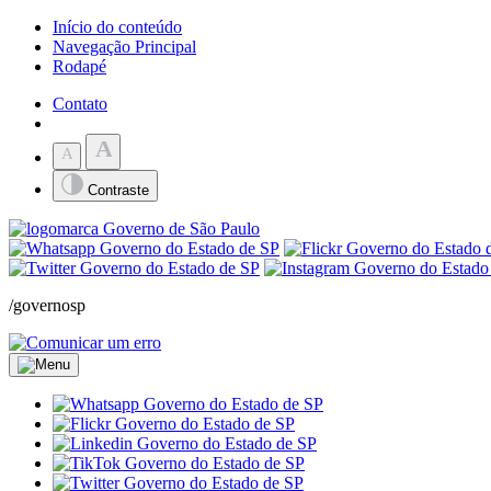
Início do conteúdo
Navegação Principal
Rodapé
Contato
A
A
Contraste
/governosp