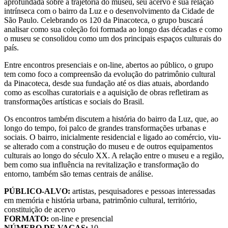
aprofundada sobre a trajetória do museu, seu acervo e sua relação
intrínseca com o bairro da Luz e o desenvolvimento da Cidade de
São Paulo. Celebrando os 120 da Pinacoteca, o grupo buscará
analisar como sua coleção foi formada ao longo das décadas e como
o museu se consolidou como um dos principais espaços culturais do
país.
Entre encontros presenciais e on-line, abertos ao público, o grupo
tem como foco a compreensão da evolução do patrimônio cultural
da Pinacoteca, desde sua fundação até os dias atuais, abordando
como as escolhas curatoriais e a aquisição de obras refletiram as
transformações artísticas e sociais do Brasil.
Os encontros também discutem a história do bairro da Luz, que, ao
longo do tempo, foi palco de grandes transformações urbanas e
sociais. O bairro, inicialmente residencial e ligado ao comércio, viu-
se alterado com a construção do museu e de outros equipamentos
culturais ao longo do século XX. A relação entre o museu e a região,
bem como sua influência na revitalização e transformação do
entorno, também são temas centrais de análise.
PÚBLICO-ALVO:
artistas, pesquisadores e pessoas interessadas
em memória e história urbana, patrimônio cultural, território,
constituição de acervo
FORMATO:
on-line e presencial
NÚMERO DE VAGAS:
10