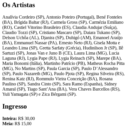
Os Artistas
Analívia Cordeiro (SP), Antonio Poteiro (Portugal), Bené Fonteles
(BA), Brígida Baltar (RJ), Carmela Gross (SP), Carmézia Emiliano
(RO), Castiel Vitorino Brasileiro (ES), Claudia Andujar (Suíça),
Claudio Tozzi (SP), Cristiano Mascaro (SP), Daiara Tukano (SP),
Delson Uchôa (AL), Djanira (SP), Duhigó (AM), Emanoel Araújo
(BA), Emmanuel Nassar (PA), Ernesto Neto (RJ), Gisela Motta e
Leandro Lima (SP), Gretta Sarfaty (Grécia), Hudinilson Jr (SP), Ilê
Sartuzi (SP), Jonas Van e Juno B (CE), Laura Lima (MG), Lucia
Laguna (RJ), Lygia Pape (RJ), Lygia Reinach (SP), Marepe (BA),
Maria Bonomi (Itália), Martinho Patrício (PB), Matheus Rocha Pitta
(MG), No Martins (SP), Paula Garcia (SP), Paulo D’Alessandro
(SP), Paulo Nazareth (MG), Paulo Pjota (SP), Regina Silveira (RS),
Renina Katz (RJ), Rommulo Vieira Conceição (BA), Rosana
Paulino (SP), Sandra Cinto (SP), Sara Ramo (Espanha), Sidney
Amaral (SP), Tiago Sant’Ana (BA), Vera Chaves Barcellos (RS),
Yuli Yamagata (SP) e Zica Bérgami (SP).
Ingresso
Inteira:
R$ 30,00
Meia:
R$ 15,00