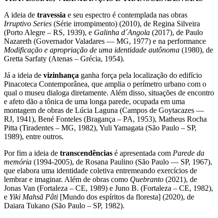
A ideia de
travessia
e seu espectro é contemplada nas obras
Irruptivo Series
(Série irrompimento) (2010), de Regina Silveira
(Porto Alegre – RS, 1939), e
Galinha d´Angola
(2017), de Paulo
Nazareth (Governador Valadares — MG, 1977) e na performance
Modificação e apropriação de uma identidade autônoma
(1980), de
Gretta Sarfaty (Atenas – Grécia, 1954).
Já a ideia de
vizinhança
ganha força pela localização do edifício
Pinacoteca Contemporânea, que amplia o perímetro urbano com o
qual o museu dialoga diretamente. Além disso, situações de encontro
e afeto dão a tônica de uma longa parede, ocupada em uma
montagem de obras de Lúcia Laguna (Campos de Goytacazes —
RJ, 1941), Bené Fonteles (Bragança – PA, 1953), Matheus Rocha
Pitta (Tiradentes – MG, 1982), Yuli Yamagata (São Paulo – SP,
1989), entre outros.
Por fim a ideia de
transcendências
é apresentada com
Parede da
memória
(1994-2005), de Rosana Paulino (São Paulo — SP, 1967),
que elabora uma identidade coletiva entremeando exercícios de
lembrar e imaginar. Além de obras como
Quebranto
(2021), de
Jonas Van (Fortaleza – CE, 1989) e Juno B. (Fortaleza – CE, 1982),
e
Yiki Mahsã Pâti
[Mundo dos espíritos da floresta] (2020), de
Daiara Tukano (São Paulo – SP, 1982).