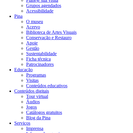
Planeje sua visita
Grupos agendados
Acessibilidade
Pina
O museu
Acervo
Biblioteca de Artes Visuais
Conservação e Restauro
Apoie
Gestão
Sustentabilidade
Ficha técnica
Patrocinadores
Educação
Programas
Visitas
Conteúdos educativos​
Conteúdos digitais
Tour virtual
Áudios
Jogos
Catálogos gratuitos
Blog da Pina
Serviços
Imprensa