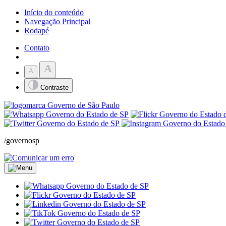
Início do conteúdo
Navegação Principal
Rodapé
Contato
A
A
Contraste
/governosp