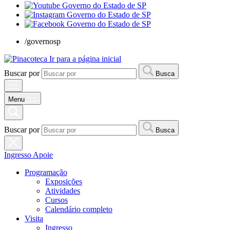
/governosp
Ir para a página inicial
Buscar por
Busca
Menu
Buscar por
Busca
Ingresso
Apoie
Programação
Exposições
Atividades
Cursos
Calendário completo
Visita
Ingresso