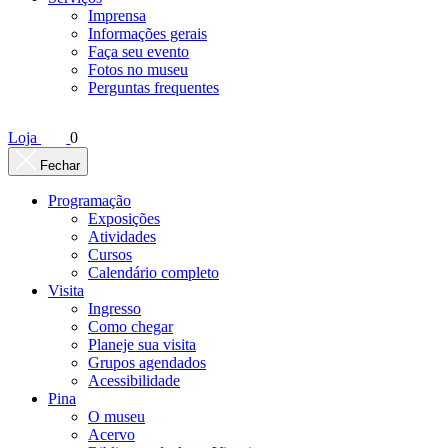
Imprensa
Informações gerais
Faça seu evento
Fotos no museu
Perguntas frequentes
Loja
0
Fechar
Programação
Exposições
Atividades
Cursos
Calendário completo
Visita
Ingresso
Como chegar
Planeje sua visita
Grupos agendados
Acessibilidade
Pina
O museu
Acervo