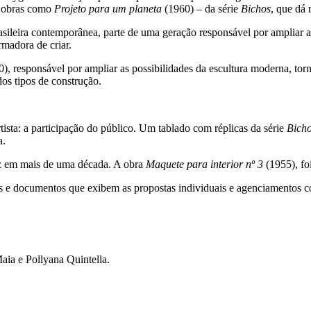
do obras como
Projeto para um planeta
(1960) – da série
Bichos
, que dá
ileira contemporânea, parte de uma geração responsável por ampliar as
rmadora de criar.
), responsável por ampliar as possibilidades da escultura moderna, torn
dos tipos de construção.
ista: a participação do público. Um tablado com réplicas da série
Bich
a.
ez em mais de uma década. A obra
Maquete para interior nº 3
(1955), fo
os e documentos que exibem as propostas individuais e agenciamentos c
aia e Pollyana Quintella.