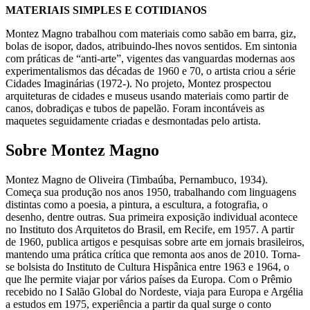
MATERIAIS SIMPLES E COTIDIANOS
Montez Magno trabalhou com materiais como sabão em barra, giz,
bolas de isopor, dados, atribuindo-lhes novos sentidos. Em sintonia
com práticas de “anti-arte”, vigentes das vanguardas modernas aos
experimentalismos das décadas de 1960 e 70, o artista criou a série
Cidades Imaginárias (1972-). No projeto, Montez prospectou
arquiteturas de cidades e museus usando materiais como partir de
canos, dobradiças e tubos de papelão. Foram incontáveis as
maquetes seguidamente criadas e desmontadas pelo artista.
Sobre Montez Magno
Montez Magno de Oliveira (Timbaúba, Pernambuco, 1934).
Começa sua produção nos anos 1950, trabalhando com linguagens
distintas como a poesia, a pintura, a escultura, a fotografia, o
desenho, dentre outras. Sua primeira exposição individual acontece
no Instituto dos Arquitetos do Brasil, em Recife, em 1957. A partir
de 1960, publica artigos e pesquisas sobre arte em jornais brasileiros,
mantendo uma prática crítica que remonta aos anos de 2010. Torna-
se bolsista do Instituto de Cultura Hispânica entre 1963 e 1964, o
que lhe permite viajar por vários países da Europa. Com o Prêmio
recebido no I Salão Global do Nordeste, viaja para Europa e Argélia
a estudos em 1975, experiência a partir da qual surge o conto