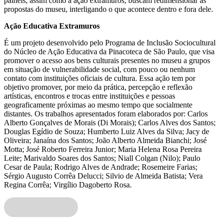
painéis, assim como a ação extramuros, buscam redimensionar as
propostas do museu, interligando o que acontece dentro e fora dele.
Ação Educativa Extramuros
É um projeto desenvolvido pelo Programa de Inclusão Sociocultural
do Núcleo de Ação Educativa da Pinacoteca de São Paulo, que visa
promover o acesso aos bens culturais presentes no museu a grupos
em situação de vulnerabilidade social, com pouco ou nenhum
contato com instituições oficiais de cultura. Essa ação tem por
objetivo promover, por meio da prática, percepção e reflexão
artísticas, encontros e trocas entre instituições e pessoas
geograficamente próximas ao mesmo tempo que socialmente
distantes. Os trabalhos apresentados foram elaborados por: Carlos
Alberto Gonçalves de Morais (Di Morais); Carlos Alves dos Santos;
Douglas Egídio de Souza; Humberto Luiz Alves da Silva; Jacy de
Oliveira; Janaína dos Santos; João Alberto Almeida Bianchi; José
Motta; José Roberto Ferreira Junior; Maria Helena Rosa Pereira
Leite; Marivaldo Soares dos Santos; Niall Colgan (Nilo); Paulo
Cesar de Paula; Rodrigo Alves de Andrade; Rosemeire Farias;
Sérgio Augusto Corrêa Delucci; Silvio de Almeida Batista; Vera
Regina Corrêa; Virgílio Dagoberto Rosa.