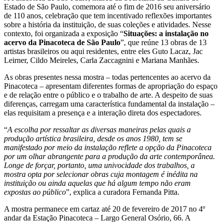
Estado de São Paulo, comemora até o fim de 2016 seu aniversário
de 110 anos, celebração que tem incentivado reflexões importantes
sobre a história da instituição, de suas coleções e atividades. Nesse
contexto, foi organizada a exposição “
Situações: a instalação no
acervo da Pinacoteca de São Paulo
”, que reúne 13 obras de 13
artistas brasileiros ou aqui residentes, entre eles Guto Lacaz, Jac
Leirner, Cildo Meireles, Carla Zaccagnini e Mariana Manhães.
As obras presentes nessa mostra – todas pertencentes ao acervo da
Pinacoteca – apresentam diferentes formas de apropriação do espaço
e de relação entre o público e o trabalho de arte. A despeito de suas
diferenças, carregam uma característica fundamental da instalação –
elas requisitam a presença e a interação direta dos espectadores.
“
A escolha por ressaltar as diversas maneiras pelas quais a
produção artística brasileira, desde os anos 1980, tem se
manifestado por meio da instalação reflete a opção da Pinacoteca
por um olhar abrangente para a produção da arte contemporânea.
Longe de forçar, portanto, uma univocidade dos trabalhos, a
mostra opta por selecionar obras cuja montagem é inédita na
instituição ou ainda aquelas que há algum tempo não eram
expostas ao público
”, explica a curadora Fernanda Pitta.
A mostra permanece em cartaz até 20 de fevereiro de 2017 no 4º
andar da Estação Pinacoteca – Largo General Osório, 66. A