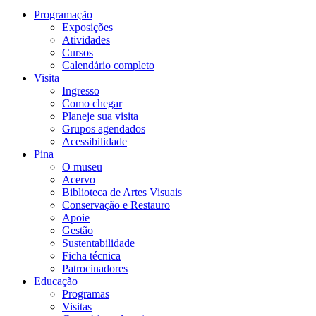
Programação
Exposições
Atividades
Cursos
Calendário completo
Visita
Ingresso
Como chegar
Planeje sua visita
Grupos agendados
Acessibilidade
Pina
O museu
Acervo
Biblioteca de Artes Visuais
Conservação e Restauro
Apoie
Gestão
Sustentabilidade
Ficha técnica
Patrocinadores
Educação
Programas
Visitas