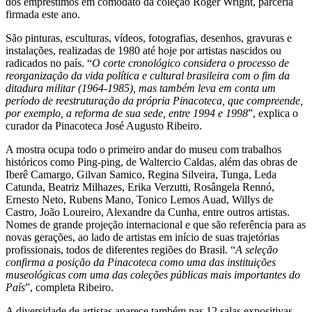
dos empréstimos em comodato da coleção Roger Wright, parceria
firmada este ano.
São pinturas, esculturas, vídeos, fotografias, desenhos, gravuras e
instalações, realizadas de 1980 até hoje por artistas nascidos ou
radicados no país. “
O corte cronológico considera o processo de
reorganização da vida política e cultural brasileira com o fim da
ditadura militar (1964-1985), mas também leva em conta um
período de reestruturação da própria Pinacoteca, que compreende,
por exemplo, a reforma de sua sede, entre 1994 e 1998
”, explica o
curador da Pinacoteca José Augusto Ribeiro.
A mostra ocupa todo o primeiro andar do museu com trabalhos
históricos como Ping-ping, de Waltercio Caldas, além das obras de
Iberê Camargo, Gilvan Samico, Regina Silveira, Tunga, Leda
Catunda, Beatriz Milhazes, Erika Verzutti, Rosângela Rennó,
Ernesto Neto, Rubens Mano, Tonico Lemos Auad, Willys de
Castro, João Loureiro, Alexandre da Cunha, entre outros artistas.
Nomes de grande projeção internacional e que são referência para as
novas gerações, ao lado de artistas em início de suas trajetórias
profissionais, todos de diferentes regiões do Brasil. “
A seleção
confirma a posição da Pinacoteca como uma das instituições
museológicas com uma das coleções públicas mais importantes do
País
”, completa Ribeiro.
A diversidade de artistas aparece também nas 12 salas expositivas,