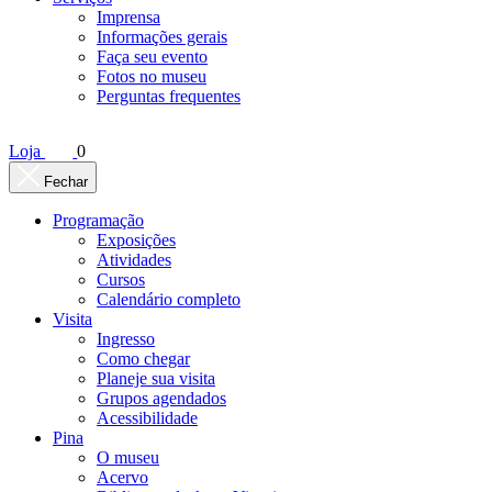
Imprensa
Informações gerais
Faça seu evento
Fotos no museu
Perguntas frequentes
Loja
0
Fechar
Programação
Exposições
Atividades
Cursos
Calendário completo
Visita
Ingresso
Como chegar
Planeje sua visita
Grupos agendados
Acessibilidade
Pina
O museu
Acervo