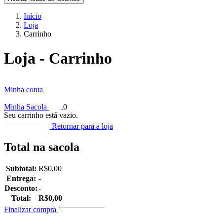
Início
Loja
Carrinho
Loja -
Carrinho
Minha conta
Minha Sacola
0
Seu carrinho está vazio.
Retornar para a loja
Total na sacola
Subtotal:
R$
0,00
Entrega:
-
Desconto:
-
Total:
R$
0,00
Finalizar compra