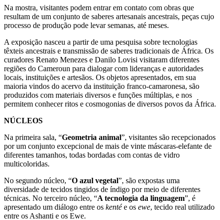
Na mostra, visitantes podem entrar em contato com obras que
resultam de um conjunto de saberes artesanais ancestrais, peças cujo
processo de produção pode levar semanas, até meses.
A exposição nasceu a partir de uma pesquisa sobre tecnologias
têxteis ancestrais e transmissão de saberes tradicionais de África. Os
curadores Renato Menezes e Danilo Lovisi visitaram diferentes
regiões do Cameroun para dialogar com lideranças e autoridades
locais, instituições e artesãos. Os objetos apresentados, em sua
maioria vindos do acervo da instituição franco-camaronesa, são
produzidos com materiais diversos e funções múltiplas, e nos
permitem conhecer ritos e cosmogonias de diversos povos da África.
NÚCLEOS
Na primeira sala, “
Geometria animal
”, visitantes são recepcionados
por um conjunto excepcional de mais de vinte máscaras-elefante de
diferentes tamanhos, todas bordadas com contas de vidro
multicoloridas.
No segundo núcleo, “
O azul vegetal
”, são expostas uma
diversidade de tecidos tingidos de índigo por meio de diferentes
técnicas. No terceiro núcleo, “
A tecnologia da linguagem
”, é
apresentado um diálogo entre os
kenté
e os
ewe
, tecido real utilizado
entre os Ashanti e os Ewe.