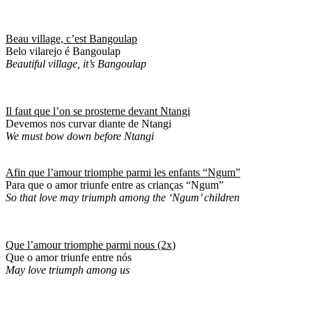
Beau village, c’est Bangoulap
Belo vilarejo é Bangoulap
Beautiful village, it’s Bangoulap
Il faut que l’on se prosterne devant Ntangi
Devemos nos curvar diante de Ntangi
We must bow down before Ntangi
Afin que l’amour triomphe parmi les enfants “Ngum”
Para que o amor triunfe entre as crianças “Ngum”
So that love may triumph among the ‘Ngum’ children
Que l’amour triomphe parmi nous (2x)
Que o amor triunfe entre nós
May love triumph among us