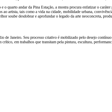
 o quarto andar da Pina Estação, a mostra procura enfatizar o caráter p
os ao artista, tais como a vida na cidade, mobilidade urbana, convivênc
elhor soube desdobrar e aprofundar o legado da arte neoconcreta, prod
 de Janeiro. Seu processo criativo é mobilizado pelo desejo contínuo d
ítico, em trabalhos que transitam pela pintura, escultura, performance 