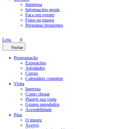
Imprensa
Informações gerais
Faça seu evento
Fotos no museu
Perguntas frequentes
Loja
0
Fechar
Programação
Exposições
Atividades
Cursos
Calendário completo
Visita
Ingresso
Como chegar
Planeje sua visita
Grupos agendados
Acessibilidade
Pina
O museu
Acervo