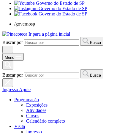
/governosp
Ir para a página inicial
Buscar por
Busca
Menu
Buscar por
Busca
Ingresso
Apoie
Programação
Exposições
Atividades
Cursos
Calendário completo
Visita
Ingresso