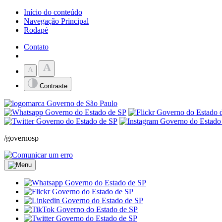
Início do conteúdo
Navegação Principal
Rodapé
Contato
A
A
Contraste
/governosp