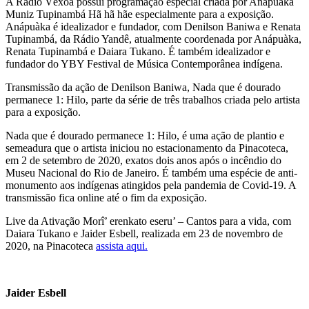
A Rádio Véxoa possui programação especial criada por Anápuàka
Muniz Tupinambá Hã hã hãe especialmente para a exposição.
Anápuàka é idealizador e fundador, com Denilson Baniwa e Renata
Tupinambá, da Rádio Yandê, atualmente coordenada por Anápuàka,
Renata Tupinambá e Daiara Tukano. É também idealizador e
fundador do YBY Festival de Música Contemporânea indígena.
Transmissão da ação de Denilson Baniwa, Nada que é dourado
permanece 1: Hilo, parte da série de três trabalhos criada pelo artista
para a exposição.
Nada que é dourado permanece 1: Hilo, é uma ação de plantio e
semeadura que o artista iniciou no estacionamento da Pinacoteca,
em 2 de setembro de 2020, exatos dois anos após o incêndio do
Museu Nacional do Rio de Janeiro. É também uma espécie de anti-
monumento aos indígenas atingidos pela pandemia de Covid-19. A
transmissão fica online até o fim da exposição.
Live da Ativação Morî’ erenkato eseru’ – Cantos para a vida, com
Daiara Tukano e Jaider Esbell, realizada em 23 de novembro de
2020, na Pinacoteca
assista aqui.
Jaider Esbell