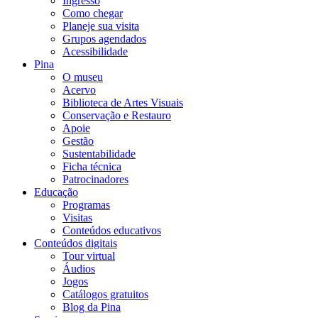
Ingresso
Como chegar
Planeje sua visita
Grupos agendados
Acessibilidade
Pina
O museu
Acervo
Biblioteca de Artes Visuais
Conservação e Restauro
Apoie
Gestão
Sustentabilidade
Ficha técnica
Patrocinadores
Educação
Programas
Visitas
Conteúdos educativos​
Conteúdos digitais
Tour virtual
Áudios
Jogos
Catálogos gratuitos
Blog da Pina