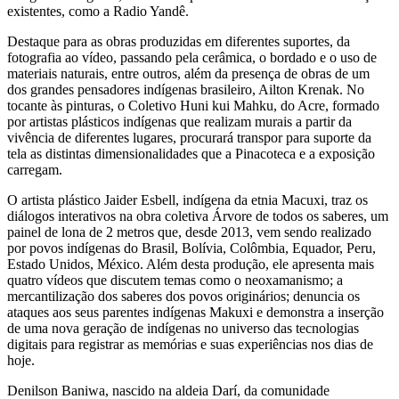
existentes, como a Radio Yandê.
Destaque para as obras produzidas em diferentes suportes, da
fotografia ao vídeo, passando pela cerâmica, o bordado e o uso de
materiais naturais, entre outros, além da presença de obras de um
dos grandes pensadores indígenas brasileiro, Ailton Krenak. No
tocante às pinturas, o Coletivo Huni kui Mahku, do Acre, formado
por artistas plásticos indígenas que realizam murais a partir da
vivência de diferentes lugares, procurará transpor para suporte da
tela as distintas dimensionalidades que a Pinacoteca e a exposição
carregam.
O artista plástico Jaider Esbell, indígena da etnia Macuxi, traz os
diálogos interativos na obra coletiva Árvore de todos os saberes, um
painel de lona de 2 metros que, desde 2013, vem sendo realizado
por povos indígenas do Brasil, Bolívia, Colômbia, Equador, Peru,
Estado Unidos, México. Além desta produção, ele apresenta mais
quatro vídeos que discutem temas como o neoxamanismo; a
mercantilização dos saberes dos povos originários; denuncia os
ataques aos seus parentes indígenas Makuxi e demonstra a inserção
de uma nova geração de indígenas no universo das tecnologias
digitais para registrar as memórias e suas experiências nos dias de
hoje.
Denilson Baniwa, nascido na aldeia Darí, da comunidade