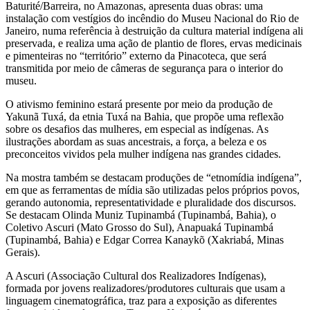
Baturité/Barreira, no Amazonas, apresenta duas obras: uma
instalação com vestígios do incêndio do Museu Nacional do Rio de
Janeiro, numa referência à destruição da cultura material indígena ali
preservada, e realiza uma ação de plantio de flores, ervas medicinais
e pimenteiras no “território” externo da Pinacoteca, que será
transmitida por meio de câmeras de segurança para o interior do
museu.
O ativismo feminino estará presente por meio da produção de
Yakunã Tuxá, da etnia Tuxá na Bahia, que propõe uma reflexão
sobre os desafios das mulheres, em especial as indígenas. As
ilustrações abordam as suas ancestrais, a força, a beleza e os
preconceitos vividos pela mulher indígena nas grandes cidades.
Na mostra também se destacam produções de “etnomídia indígena”,
em que as ferramentas de mídia são utilizadas pelos próprios povos,
gerando autonomia, representatividade e pluralidade dos discursos.
Se destacam Olinda Muniz Tupinambá (Tupinambá, Bahia), o
Coletivo Ascuri (Mato Grosso do Sul), Anapuaká Tupinambá
(Tupinambá, Bahia) e Edgar Correa Kanaykõ (Xakriabá, Minas
Gerais).
A Ascuri (Associação Cultural dos Realizadores Indígenas),
formada por jovens realizadores/produtores culturais que usam a
linguagem cinematográfica, traz para a exposição as diferentes