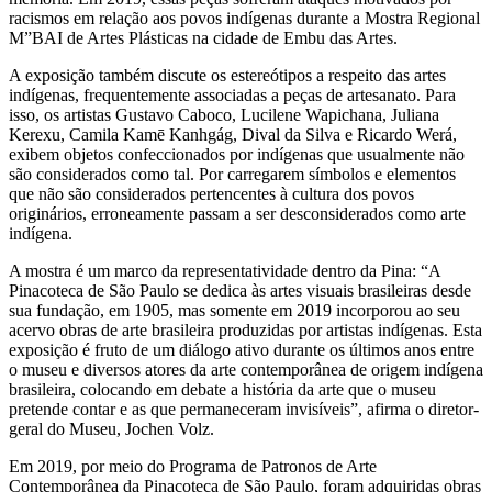
racismos em relação aos povos indígenas durante a Mostra Regional
M”BAI de Artes Plásticas na cidade de Embu das Artes.
A exposição também discute os estereótipos a respeito das artes
indígenas, frequentemente associadas a peças de artesanato. Para
isso, os artistas Gustavo Caboco, Lucilene Wapichana, Juliana
Kerexu, Camila Kamē Kanhgág, Dival da Silva e Ricardo Werá,
exibem objetos confeccionados por indígenas que usualmente não
são considerados como tal. Por carregarem símbolos e elementos
que não são considerados pertencentes à cultura dos povos
originários, erroneamente passam a ser desconsiderados como arte
indígena.
A mostra é um marco da representatividade dentro da Pina: “A
Pinacoteca de São Paulo se dedica às artes visuais brasileiras desde
sua fundação, em 1905, mas somente em 2019 incorporou ao seu
acervo obras de arte brasileira produzidas por artistas indígenas. Esta
exposição é fruto de um diálogo ativo durante os últimos anos entre
o museu e diversos atores da arte contemporânea de origem indígena
brasileira, colocando em debate a história da arte que o museu
pretende contar e as que permaneceram invisíveis”, afirma o diretor-
geral do Museu, Jochen Volz.
Em 2019, por meio do Programa de Patronos de Arte
Contemporânea da Pinacoteca de São Paulo, foram adquiridas obras