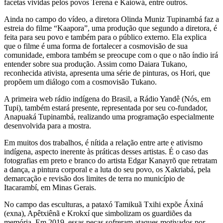
facetas vividas pelos povos Terena e Kaiowá, entre outros.
Ainda no campo do vídeo, a diretora Olinda Muniz Tupinambá faz a
estreia do filme “Kaapora”, uma produção que segundo a diretora, é
feita para seu povo e também para o público externo. Ela explica
que o filme é uma forma de fortalecer a cosmovisão de sua
comunidade, embora também se preocupe com o que o não índio irá
entender sobre sua produção. Assim como Daiara Tukano,
reconhecida ativista, apresenta uma série de pinturas, os Hori, que
propõem um diálogo com a cosmovisão Tukano.
A primeira web rádio indígena do Brasil, a Rádio Yandê (Nós, em
Tupi), também estará presente, representada por seu co-fundador,
Anapuaká Tupinambá, realizando uma programação especialmente
desenvolvida para a mostra.
Em muitos dos trabalhos, é nítida a relação entre arte e ativismo
indígena, aspecto inerente às práticas desses artistas. É o caso das
fotografias em preto e branco do artista Edgar Kanayrõ que retratam
a dança, a pintura corporal e a luta do seu povo, os Xakriabá, pela
demarcação e revisão dos limites de terra no município de
Itacarambí, em Minas Gerais.
No campo das esculturas, a pataxó Tamikuã Txihi expõe Áxiná
(exna), Apêtxiênã e Krokxí que simbolizam os guardiões da
memória. Em 2019, essas peças sofreram ataques motivados por