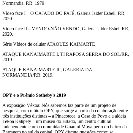
Normandia, RR, 1979
Vídeo face I – O CAJADO DO PAJÉ, Galeria Jaider Esbell, RR,
2020
Vídeo face II – VENDO-NÃO VENDO, Galeria Jaider Esbell RR,
2020.
Série Vídeos de celular ATAQUES KAIMARTE
ATAQUE KANAIMARTE I, TI RAPOSA SERRA DO SOL/RR,
2019
ATAQUE KANAIMARTE II , GALERIA DA
NORMANDIA/RR, 2019.
OPY e o Prêmio Sotheby’s 2019
A exposição Véxoa: Nós sabemos faz parte de um projeto de
pesquisa, com o título OPY, que surge a partir da colaboração entre
três instituições distintas – a Pinacoteca, a Casa do Povo e a aldeia
Tekoa Kalipety – um museu do Estado, um centro cultural
independente e uma comunidade Guarani Mbya perto do bairro da
Barragem no sul da capital. OPY discute questões como: se