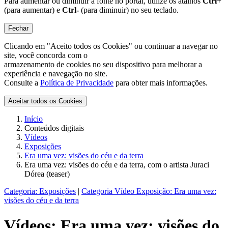
Para aumentar ou diminuir a fonte no portal, utilize os atalhos
Ctrl+
(para aumentar) e
Ctrl-
(para diminuir) no seu teclado.
Fechar
Clicando em "Aceito todos os Cookies" ou continuar a navegar no
site, você concorda com o
armazenamento de cookies no seu dispositivo para melhorar a
experiência e navegação no site.
Consulte a
Política de Privacidade
para obter mais informações.
Aceitar todos os Cookies
Início
Conteúdos digitais
Vídeos
Exposições
Era uma vez: visões do céu e da terra
Era uma vez: visões do céu e da terra, com o artista Juraci
Dórea (teaser)
Categoria:
Exposições
|
Categoria Vídeo Exposição:
Era uma vez:
visões do céu e da terra
Vídeos:
Era uma vez: visões do