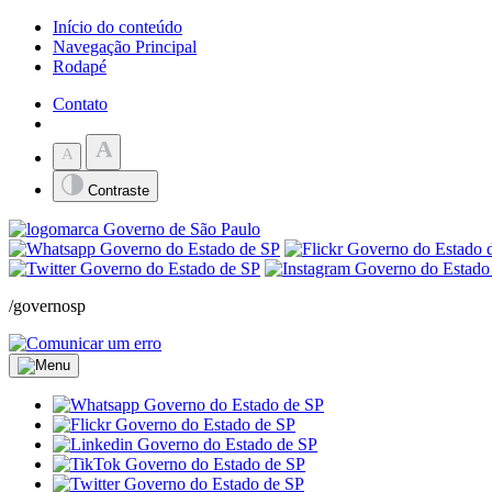
Início do conteúdo
Navegação Principal
Rodapé
Contato
A
A
Contraste
/governosp