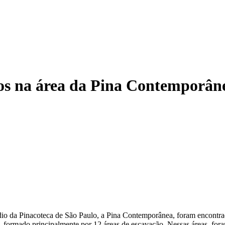
os na área da Pina Contemporân
édio da Pinacoteca de São Paulo, a Pina Contemporânea, foram encontrad
, formado principalmente por 12 áreas de escavação. Nessas áreas, fora