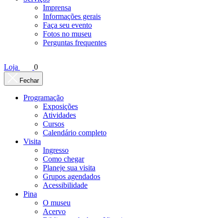
Imprensa
Informações gerais
Faça seu evento
Fotos no museu
Perguntas frequentes
Loja
0
Fechar
Programação
Exposições
Atividades
Cursos
Calendário completo
Visita
Ingresso
Como chegar
Planeje sua visita
Grupos agendados
Acessibilidade
Pina
O museu
Acervo