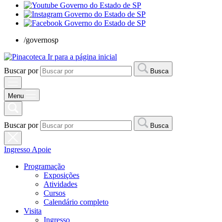
/governosp
Ir para a página inicial
Buscar por
Busca
Menu
Buscar por
Busca
Ingresso
Apoie
Programação
Exposições
Atividades
Cursos
Calendário completo
Visita
Ingresso