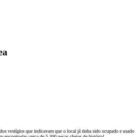
ea
os vestígios que indicavam que o local já tinha sido ocupado e usado
m encontradas cerca de 5.300 peças cheias de história!