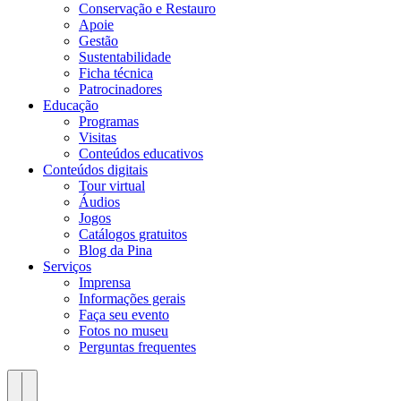
Conservação e Restauro
Apoie
Gestão
Sustentabilidade
Ficha técnica
Patrocinadores
Educação
Programas
Visitas
Conteúdos educativos​
Conteúdos digitais
Tour virtual
Áudios
Jogos
Catálogos gratuitos
Blog da Pina
Serviços
Imprensa
Informações gerais
Faça seu evento
Fotos no museu
Perguntas frequentes