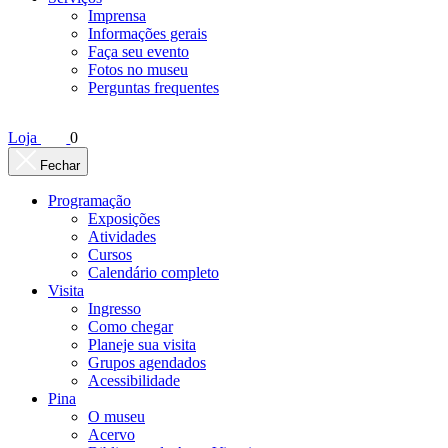
Imprensa
Informações gerais
Faça seu evento
Fotos no museu
Perguntas frequentes
Loja
0
Fechar
Programação
Exposições
Atividades
Cursos
Calendário completo
Visita
Ingresso
Como chegar
Planeje sua visita
Grupos agendados
Acessibilidade
Pina
O museu
Acervo