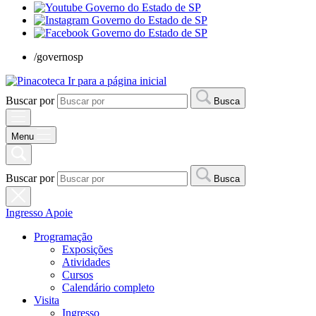
/governosp
Ir para a página inicial
Buscar por
Busca
Menu
Buscar por
Busca
Ingresso
Apoie
Programação
Exposições
Atividades
Cursos
Calendário completo
Visita
Ingresso