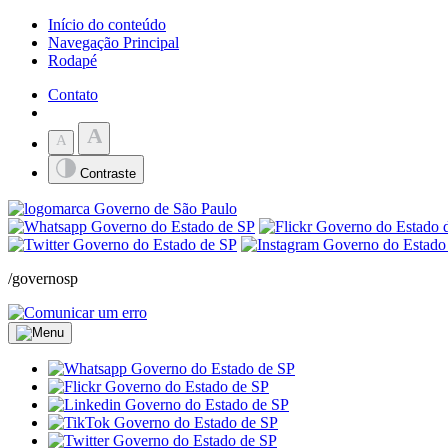
Início do conteúdo
Navegação Principal
Rodapé
Contato
A
A
Contraste
/governosp