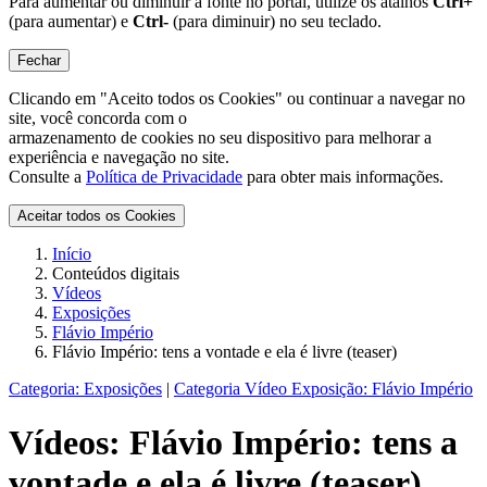
Para aumentar ou diminuir a fonte no portal, utilize os atalhos
Ctrl+
(para aumentar) e
Ctrl-
(para diminuir) no seu teclado.
Fechar
Clicando em "Aceito todos os Cookies" ou continuar a navegar no
site, você concorda com o
armazenamento de cookies no seu dispositivo para melhorar a
experiência e navegação no site.
Consulte a
Política de Privacidade
para obter mais informações.
Aceitar todos os Cookies
Início
Conteúdos digitais
Vídeos
Exposições
Flávio Império
Flávio Império: tens a vontade e ela é livre (teaser)
Categoria:
Exposições
|
Categoria Vídeo Exposição:
Flávio Império
Vídeos:
Flávio Império: tens a
vontade e ela é livre (teaser)