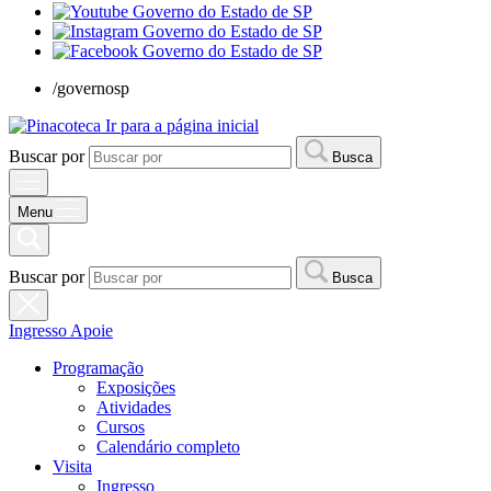
/governosp
Ir para a página inicial
Buscar por
Busca
Menu
Buscar por
Busca
Ingresso
Apoie
Programação
Exposições
Atividades
Cursos
Calendário completo
Visita
Ingresso