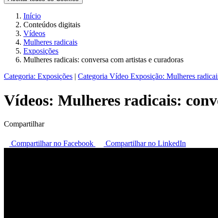
Início
Conteúdos digitais
Vídeos
Mulheres radicais
Exposições
Mulheres radicais: conversa com artistas e curadoras
Categoria:
Exposições
|
Categoria Vídeo Exposição:
Mulheres radicai
Vídeos:
Mulheres radicais: conv
Compartilhar
Compartilhar no Facebook
Compartilhar no LinkedIn