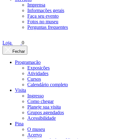
Imprensa
Informações gerais
Faça seu evento
Fotos no museu
Perguntas frequentes
Loja
0
Fechar
Programação
Exposições
Atividades
Cursos
Calendário completo
Visita
Ingresso
Como chegar
Planeje sua visita
Grupos agendados
Acessibilidade
Pina
O museu
Acervo