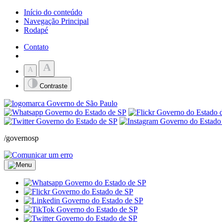
Início do conteúdo
Navegação Principal
Rodapé
Contato
A
A
Contraste
/governosp