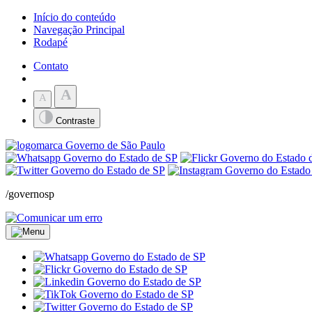
Início do conteúdo
Navegação Principal
Rodapé
Contato
A
A
Contraste
/governosp