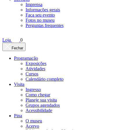
Imprensa
Informações gerais
Faça seu evento
Fotos no museu
Perguntas frequentes
Loja
0
Fechar
Programação
Exposições
Atividades
Cursos
Calendário completo
Visita
Ingresso
Como chegar
Planeje sua visita
Grupos agendados
Acessibilidade
Pina
O museu
Acervo