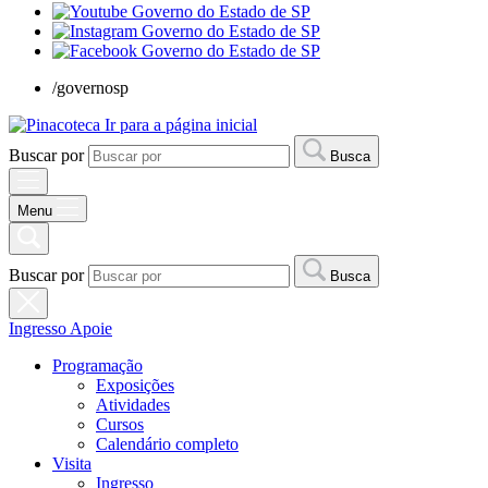
/governosp
Ir para a página inicial
Buscar por
Busca
Menu
Buscar por
Busca
Ingresso
Apoie
Programação
Exposições
Atividades
Cursos
Calendário completo
Visita
Ingresso