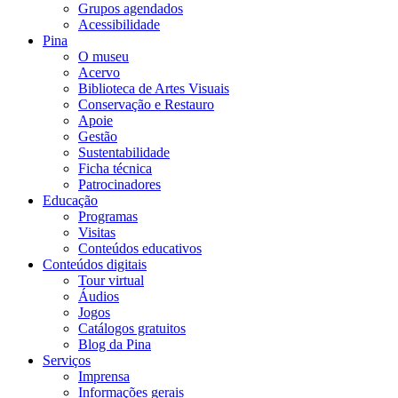
Grupos agendados
Acessibilidade
Pina
O museu
Acervo
Biblioteca de Artes Visuais
Conservação e Restauro
Apoie
Gestão
Sustentabilidade
Ficha técnica
Patrocinadores
Educação
Programas
Visitas
Conteúdos educativos​
Conteúdos digitais
Tour virtual
Áudios
Jogos
Catálogos gratuitos
Blog da Pina
Serviços
Imprensa
Informações gerais