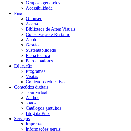
Grupos agendados
Acessibilidade
Pina
O museu
Acervo
Biblioteca de Artes Visuais
Conservação e Restauro
Apoie
Gestão
Sustentabilidade
Ficha técnica
Patrocinadores
Educação
Programas
Visitas
Conteúdos educativos​
Conteúdos digitais
Tour virtual
Áudios
Jogos
Catálogos gratuitos
Blog da Pina
Serviços
Imprensa
Informações gerais