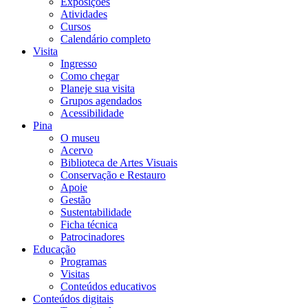
Exposições
Atividades
Cursos
Calendário completo
Visita
Ingresso
Como chegar
Planeje sua visita
Grupos agendados
Acessibilidade
Pina
O museu
Acervo
Biblioteca de Artes Visuais
Conservação e Restauro
Apoie
Gestão
Sustentabilidade
Ficha técnica
Patrocinadores
Educação
Programas
Visitas
Conteúdos educativos​
Conteúdos digitais