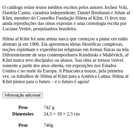
O catálogo reúne textos inéditos escritos pelos autores Jochen Volz,
Daniela Castro, curadora independente, Daniel Birnbaum e Johan af
Klint, membro do Conselho Fundação Hilma af Klint. O livro traz
ainda reproduções das obras expostas e uma cronologia escrita por
Luciana Ventre, pesquisadora brasileira.
Hilma af Klint foi uma artista sueca que começou a pintar em estilo
abstrato já em 1906. Ela apresentou ideias filosóficas complexas,
noções espirituais e experiências religiosas em formas físicas na tela.
Diferentemente de seus contemporâneos Kandinski e Maliévitch, af
Klint nunca teve discípulos ou alunos. Sua obra se tornou visível
somente a partir dos anos oitenta, em exposições nos Estados
Unidos e no norte da Europa. A Pinacoteca trouxe, pela primeira
vez, os trabalhos de Hilma af Klint para a América Latina. Hilma af
Klint pintou para o futuro – e o futuro é agora!
Informação adicional
Peso
742 g
Dimensões
24,5 × 18 × 2,5 cm
Peso
740g