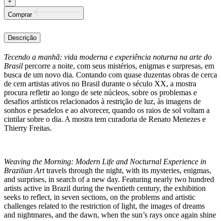
Comprar
Descrição
Tecendo a manhã: vida moderna e experiência noturna na arte do
Brasil
percorre a noite, com seus mistérios, enigmas e surpresas, em
busca de um novo dia. Contando com quase duzentas obras de cerca
de cem artistas ativos no Brasil durante o século XX, a mostra
procura refletir ao longo de sete núcleos, sobre os problemas e
desafios artísticos relacionados à restrição de luz, às imagens de
sonhos e pesadelos e ao alvorecer, quando os raios de sol voltam a
cintilar sobre o dia. A mostra tem curadoria de Renato Menezes e
Thierry Freitas.
Weaving the Morning: Modern Life and Nocturnal Experience in
Brazilian Art
travels through the night, with its mysteries, enigmas,
and surprises, in search of a new day. Featuring nearly two hundred
artists active in Brazil during the twentieth century, the exhibition
seeks to reflect, in seven sections, on the problems and artistic
challenges related to the restriction of light, the images of dreams
and nightmares, and the dawn, when the sun’s rays once again shine