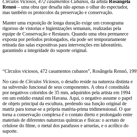
Círculos Viciosos, 472 casamentos Cubanos
, da artista
Rosângela
Rennó
– uma obra que desafia não apenas o olhar do espectador,
mas também os protocolos da preservação e conservação.
Manter uma exposição de longa duração exige um cronograma
rigoroso de vistorias e higienizações semanais, realizadas pela
equipe de Conservação e Restauro. Quando uma obra permanece
exposta por períodos prolongados, ela pode ser temporariamente
retirada das salas expositivas para intervenções em laboratório,
garantindo a integridade do suporte original.
“Círculos viciosos, 472 casamentos cubanos”, Rosângela Rennó, 1995
No caso de
Círculos Viciosos
, o desafio reside na natureza distinta e
na subversão funcional de seus componentes. A obra é constituída
por negativos coloridos de 35 mm, adquiridos pela artista em 1994
em um estúdio estatal em Havana. Aqui, o negativo assume o papel
de objeto principal da escultura, perdendo sua função original de
matriz para tornar-se a própria matéria-prima tridimensional. O que
torna a conservação complexa é o contato direto e prolongado entre
materiais de diferentes naturezas químicas e físicas: o acetato de
celulose do filme, o metal dos parafusos e arruelas, e o acrílico do
suporte.