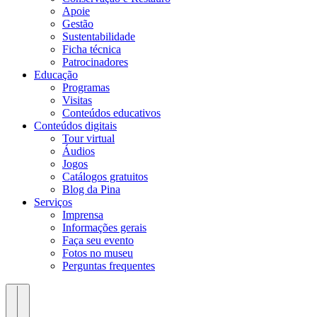
Apoie
Gestão
Sustentabilidade
Ficha técnica
Patrocinadores
Educação
Programas
Visitas
Conteúdos educativos​
Conteúdos digitais
Tour virtual
Áudios
Jogos
Catálogos gratuitos
Blog da Pina
Serviços
Imprensa
Informações gerais
Faça seu evento
Fotos no museu
Perguntas frequentes