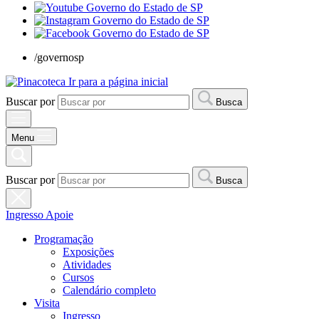
/governosp
Ir para a página inicial
Buscar por
Busca
Menu
Buscar por
Busca
Ingresso
Apoie
Programação
Exposições
Atividades
Cursos
Calendário completo
Visita
Ingresso