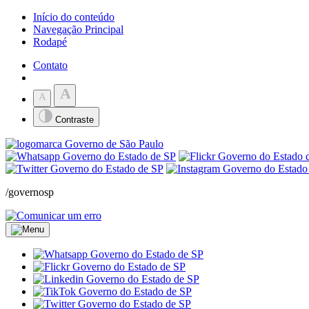
Início do conteúdo
Navegação Principal
Rodapé
Contato
A
A
Contraste
/governosp