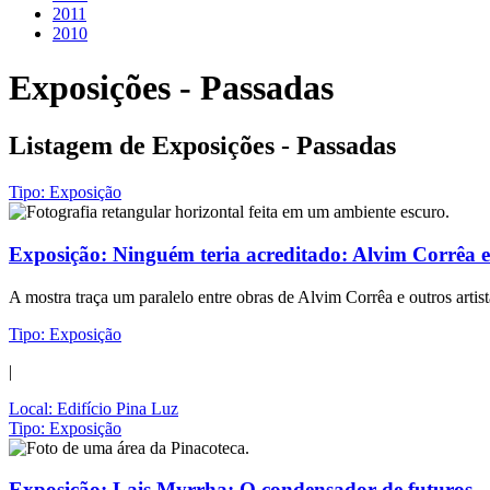
2011
2010
Exposições - Passadas
Listagem de Exposições - Passadas
Tipo:
Exposição
Exposição:
Ninguém teria acreditado: Alvim Corrêa e
A mostra traça um paralelo entre obras de Alvim Corrêa e outros artis
Tipo:
Exposição
|
Local:
Edifício Pina Luz
Tipo:
Exposição
Exposição:
Lais Myrrha: O condensador de futuros