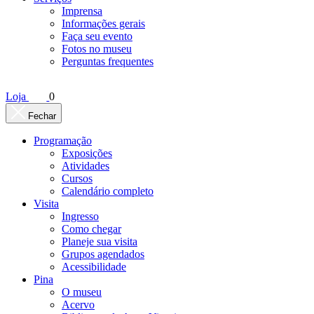
Imprensa
Informações gerais
Faça seu evento
Fotos no museu
Perguntas frequentes
Loja
0
Fechar
Programação
Exposições
Atividades
Cursos
Calendário completo
Visita
Ingresso
Como chegar
Planeje sua visita
Grupos agendados
Acessibilidade
Pina
O museu
Acervo